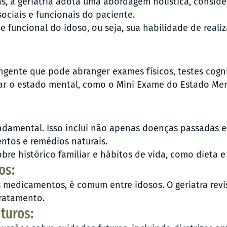
as, a geriatria adota uma abordagem holística, consi
ociais e funcionais do paciente.
e funcional do idoso, ou seja, sua habilidade de realiz
angente que pode abranger exames físicos, testes cogn
ar o estado mental, como o Mini Exame do Estado Men
ndamental. Isso inclui não apenas doenças passadas e
ntos e remédios naturais.
e histórico familiar e hábitos de vida, como dieta e 
os:
os medicamentos, é comum entre idosos. O geriatra rev
tratamento.
turos: